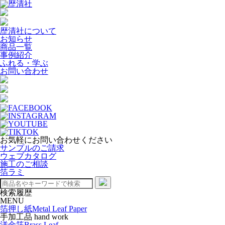
歴清社について
お知らせ
商品一覧
事例紹介
ふれる・学ぶ
お問い合わせ
お気軽にお問い合わせください
サンプルのご請求
ウェブカタログ
施工のご相談
箔ラミ
検索履歴
MENU
箔押し紙
Metal Leaf Paper
手加工品 hand work
洋金箔
Brass Leaf