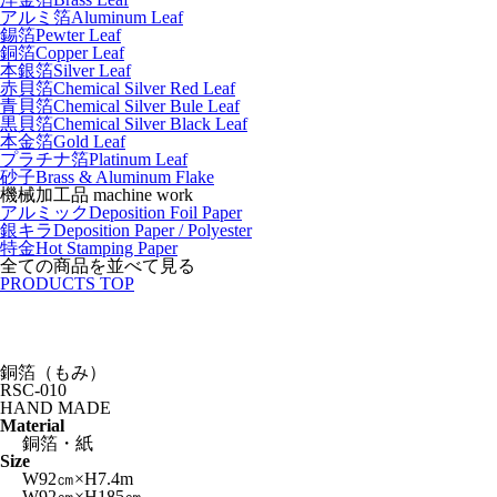
アルミ箔
Aluminum Leaf
錫箔
Pewter Leaf
銅箔
Copper Leaf
本銀箔
Silver Leaf
赤貝箔
Chemical Silver Red Leaf
青貝箔
Chemical Silver Bule Leaf
黒貝箔
Chemical Silver Black Leaf
本金箔
Gold Leaf
プラチナ箔
Platinum Leaf
砂子
Brass & Aluminum Flake
機械加工品 machine work
アルミック
Deposition Foil Paper
銀キラ
Deposition Paper / Polyester
特金
Hot Stamping Paper
全ての商品を並べて見る
PRODUCTS TOP
銅箔（もみ）
RSC-010
HAND MADE
Material
銅箔・紙
Size
W92㎝×H7.4m
W92㎝×H185㎝