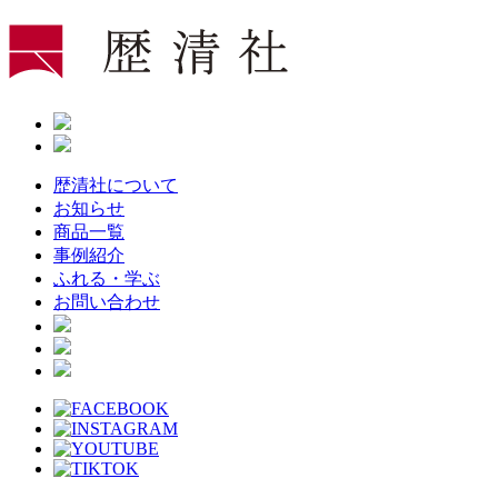
Skip
to
the
content
歴清社について
お知らせ
商品一覧
事例紹介
ふれる・学ぶ
お問い合わせ