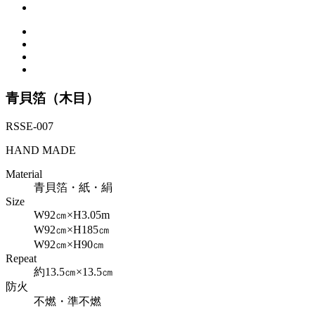
青貝箔（木目）
RSSE-007
HAND MADE
Material
青貝箔・紙・絹
Size
W92㎝×H3.05m
W92㎝×H185㎝
W92㎝×H90㎝
Repeat
約13.5㎝×13.5㎝
防火
不燃・準不燃