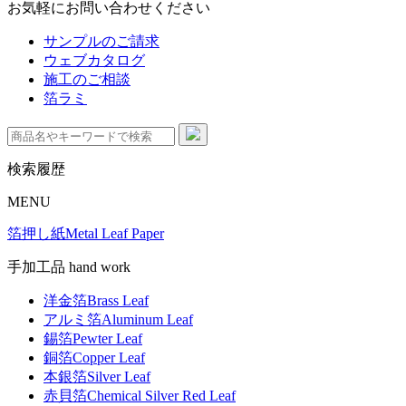
お気軽にお問い合わせください
サンプルのご請求
ウェブカタログ
施工のご相談
箔ラミ
検索履歴
MENU
箔押し紙
Metal Leaf Paper
手加工品 hand work
洋金箔
Brass Leaf
アルミ箔
Aluminum Leaf
錫箔
Pewter Leaf
銅箔
Copper Leaf
本銀箔
Silver Leaf
赤貝箔
Chemical Silver Red Leaf