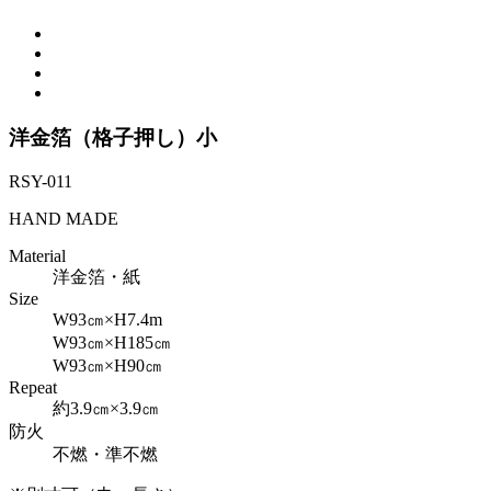
洋金箔（格子押し）小
RSY-011
HAND MADE
Material
洋金箔・紙
Size
W93㎝×H7.4m
W93㎝×H185㎝
W93㎝×H90㎝
Repeat
約3.9㎝×3.9㎝
防火
不燃・準不燃