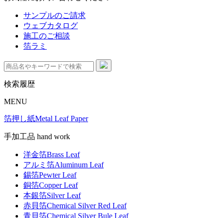
サンプルのご請求
ウェブカタログ
施工のご相談
箔ラミ
検索履歴
MENU
箔押し紙
Metal Leaf Paper
手加工品 hand work
洋金箔
Brass Leaf
アルミ箔
Aluminum Leaf
錫箔
Pewter Leaf
銅箔
Copper Leaf
本銀箔
Silver Leaf
赤貝箔
Chemical Silver Red Leaf
青貝箔
Chemical Silver Bule Leaf