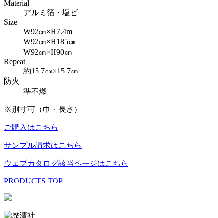
Material
アルミ箔・塩ビ
Size
W92㎝×H7.4m
W92㎝×H185㎝
W92㎝×H90㎝
Repeat
約15.7㎝×15.7㎝
防火
準不燃
※別寸可（巾・長さ）
ご購入はこちら
サンプル請求はこちら
ウェブカタログ該当ページはこちら
PRODUCTS TOP