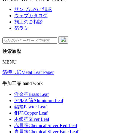
サンプルのご請求
ウェブカタログ
施工のご相談
箔ラミ
検索履歴
MENU
箔押し紙
Metal Leaf Paper
手加工品 hand work
洋金箔
Brass Leaf
アルミ箔
Aluminum Leaf
錫箔
Pewter Leaf
銅箔
Copper Leaf
本銀箔
Silver Leaf
赤貝箔
Chemical Silver Red Leaf
青貝箔
Chemical Silver Bule Leaf