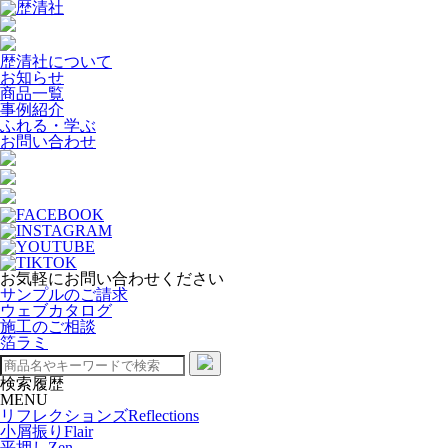
歴清社について
お知らせ
商品一覧
事例紹介
ふれる・学ぶ
お問い合わせ
お気軽にお問い合わせください
サンプルのご請求
ウェブカタログ
施工のご相談
箔ラミ
検索履歴
MENU
リフレクションズ
Reflections
小屑振り
Flair
平押し
Zen