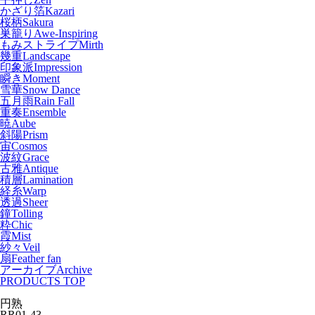
かざり箔
Kazari
桜柄
Sakura
巣籠り
Awe-Inspiring
もみストライプ
Mirth
幾重
Landscape
印象派
Impression
瞬き
Moment
雪華
Snow Dance
五月雨
Rain Fall
重奏
Ensemble
暁
Aube
斜陽
Prism
宙
Cosmos
波紋
Grace
古雅
Antique
積層
Lamination
経糸
Warp
透過
Sheer
鐘
Tolling
粋
Chic
霞
Mist
紗々
Veil
扇
Feather fan
アーカイブ
Archive
PRODUCTS TOP
円熟
RR01-43