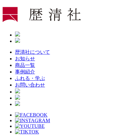
Skip
to
the
content
歴清社について
お知らせ
商品一覧
事例紹介
ふれる・学ぶ
お問い合わせ