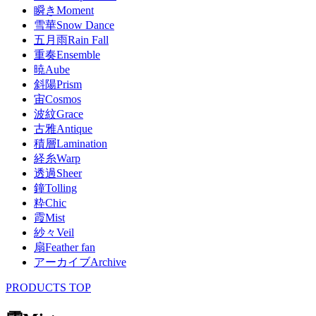
瞬き
Moment
雪華
Snow Dance
五月雨
Rain Fall
重奏
Ensemble
暁
Aube
斜陽
Prism
宙
Cosmos
波紋
Grace
古雅
Antique
積層
Lamination
経糸
Warp
透過
Sheer
鐘
Tolling
粋
Chic
霞
Mist
紗々
Veil
扇
Feather fan
アーカイブ
Archive
PRODUCTS TOP