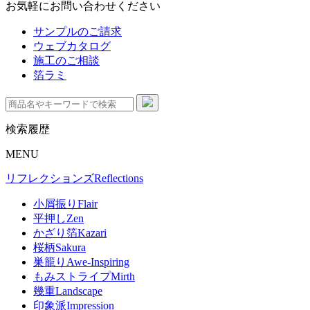
お気軽にお問い合わせください
サンプルのご請求
ウェブカタログ
施工のご相談
箔ラミ
検索履歴
MENU
リフレクションズ
Reflections
小屑振り
Flair
平押し
Zen
かざり箔
Kazari
桜柄
Sakura
巣籠り
Awe-Inspiring
もみストライプ
Mirth
幾重
Landscape
印象派
Impression