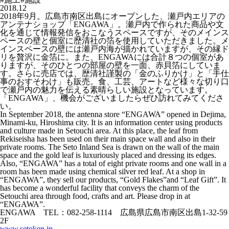
2018.12
2018年9月。広島市南区出島にオープンした、瀬戸内エリアの
アンテナショップ「ENGAWA」。瀬戸内で作られた商品や文
化を通じて情報発信をおこなうスペースですが、そのメインス
ペースの壁と個室に歴清社の箔を使用していただきました。メ
インスペースの壁には瀬戸内海が描かれていますが、その縁ド
リを贅沢に金箔に。また、ENGAWAには合計８つの個室があ
りますが、そのひとつの部屋の壁を一面、赤貝箔にしていま
す。さらに売店では、歴清社謹製の「金のふりかけ」と「手仕
事のおすそわけ」も販売。食、工芸、アートなど様々な切り口
で瀬戸内の魅力を伝える素晴らしい施設となっています。
「ENGAWA」、機会がございましたらぜひ訪れてみてくださ
い。
In September 2018, the antenna store “ENGAWA” opened in Dejima,
Minami-ku, Hiroshima city. It is an information center using products
and culture made in Setouchi area. At this place, the leaf from
Rekiseisha has been used on their main space wall and also in their
private rooms. The Seto Inland Sea is drawn on the wall of the main
space and the gold leaf is luxuriously placed and dressing its edges.
Also, “ENGAWA” has a total of eight private rooms and one wall in a
room has been made using chemical silver red leaf. At a shop in
“ENGAWA”, they sell our products, “Gold Flakes”and “Leaf Gift”. It
has become a wonderful facility that conveys the charm of the
Setouchi area through food, crafts and art. Please drop in at
“ENGAWA”.
ENGAWA TEL：082-258-1114 広島県広島市南区出島1-32-59
2F
www.setoken.jp