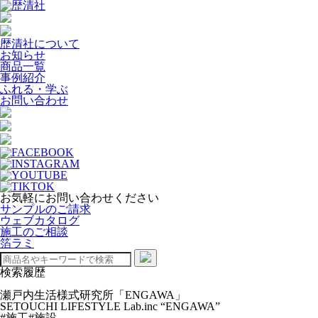
歴清社について
お知らせ
商品一覧
事例紹介
ふれる・学ぶ
お問い合わせ
お気軽にお問い合わせください
サンプルのご請求
ウェブカタログ
施工のご相談
箔ラミ
検索履歴
瀬戸内生活様式研究所「ENGAWA」
SETOUCHI LIFESTYLE Lab.inc “ENGAWA”
#施工
#施設