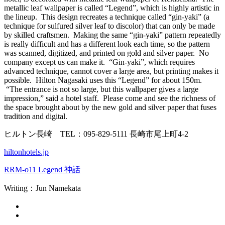
metallic leaf wallpaper is called “Legend”, which is highly artistic in
the lineup. This design recreates a technique called “gin-yaki” (a
technique for sulfured silver leaf to discolor) that can only be made
by skilled craftsmen. Making the same “gin-yaki” pattern repeatedly
is really difficult and has a different look each time, so the pattern
was scanned, digitized, and printed on gold and silver paper. No
company except us can make it. “Gin-yaki”, which requires
advanced technique, cannot cover a large area, but printing makes it
possible. Hilton Nagasaki uses this “Legend” for about 150m.
“The entrance is not so large, but this wallpaper gives a large
impression,” said a hotel staff. Please come and see the richness of
the space brought about by the new gold and silver paper that fuses
tradition and digital.
ヒルトン長崎 TEL：095-829-5111 長崎市尾上町4-2
hiltonhotels.jp
RRM-o11 Legend 神話
Writing：Jun Namekata