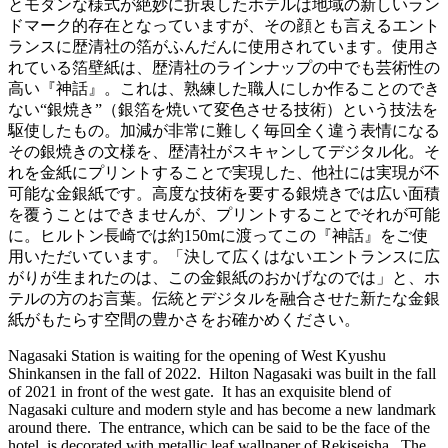
とモダンな様式が絶妙に折衷したホテルは地域の新しいラン
ドマーク的存在となっていますが、その顔とも言えるエント
ランスに歴清社の箔がふんだんに使用されています。使用さ
れている箔壁紙は、歴清社のラインナップの中でも芸術性の
高い『神話』。これは、熟練した職人にしか作ることのでき
ない“銀焼き”（銀箔を焼いて変色させる技術）という技法を
駆使したもの。加減が非常に難しく毎回全く違う表情になる
その銀焼きの文様を、歴清社がスキャンしてデジタル化。そ
れを金紙にプリントすることで実現した、他社には実現が不
可能な金銀紙です。高度な技術を要する銀焼きでは広い面積
を覆うことはできませんが、プリントすることでそれが可能
に。ヒルトン長崎では約150mに渡ってこの『神話』をご使
用いただいています。「決して広くはないエントランスに広
がりが生まれたのは、この金銀紙のおかげなのでは」と、ホ
テルの方のお言葉。伝統とデジタルを融合させた新たな金銀
紙がもたらす空間の豊かさをお確かめください。
Nagasaki Station is waiting for the opening of West Kyushu
Shinkansen in the fall of 2022. Hilton Nagasaki was built in the fall
of 2021 in front of the west gate. It has an exquisite blend of
Nagasaki culture and modern style and has become a new landmark
around there. The entrance, which can be said to be the face of the
hotel, is decorated with metallic leaf wallpaper of Rekiseisha. The