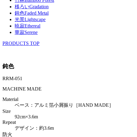
竹林
Bamboo Forest
移ろい
Gradation
鈍色
Faded Metal
光景
Lightscape
暁寂
Ethereal
華寂
Serene
PRODUCTS TOP
鈍色
RRM-051
MACHINE MADE
Material
ベース：アルミ箔小屑振り［HAND MADE］
Size
92cm×3.6m
Repeat
デザイン：約3.6m
防火