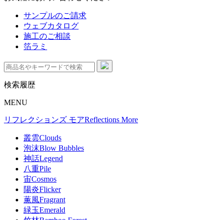
サンプルのご請求
ウェブカタログ
施工のご相談
箔ラミ
検索履歴
MENU
リフレクションズ モア
Reflections More
叢雲
Clouds
泡沫
Blow Bubbles
神話
Legend
八重
Pile
宙
Cosmos
陽炎
Flicker
薫風
Fragrant
緑玉
Emerald