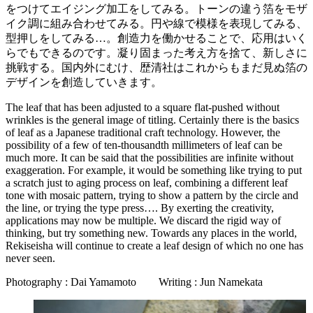
をつけてエイジング加工をしてみる。トーンの違う箔をモザ
イク調に組み合わせてみる。円や線で模様を表現してみる、
型押しをしてみる…。創造力を働かせることで、応用はいく
らでもできるのです。凝り固まった考え方を捨て、新しさに
挑戦する。国内外にむけ、歴清社はこれからもまだ見ぬ箔の
デザインを創造していきます。
The leaf that has been adjusted to a square flat-pushed without
wrinkles is the general image of titling. Certainly there is the basics
of leaf as a Japanese traditional craft technology. However, the
possibility of a few of ten-thousandth millimeters of leaf can be
much more. It can be said that the possibilities are infinite without
exaggeration. For example, it would be something like trying to put
a scratch just to aging process on leaf, combining a different leaf
tone with mosaic pattern, trying to show a pattern by the circle and
the line, or trying the type press…. By exerting the creativity,
applications may now be multiple. We discard the rigid way of
thinking, but try something new. Towards any places in the world,
Rekiseisha will continue to create a leaf design of which no one has
never seen.
Photography : Dai Yamamoto Writing : Jun Namekata